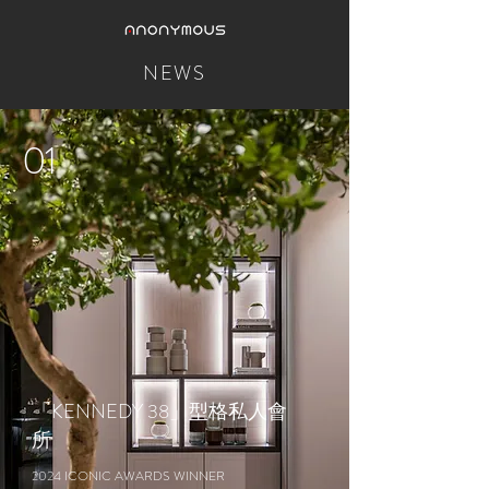
NEWS
01
「KENNEDY 38」型格私人會
所
2024 ICONIC AWARDS WINNER